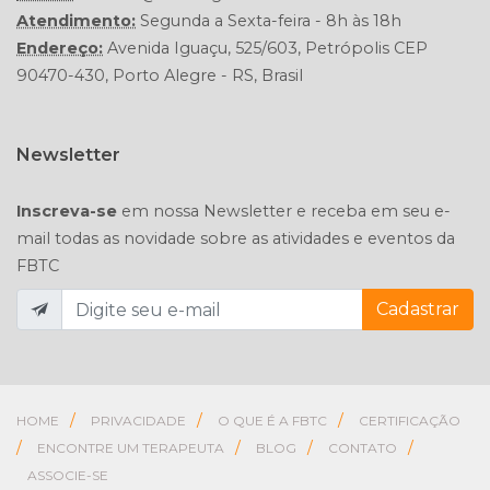
Atendimento:
Segunda a Sexta-feira - 8h às 18h
Endereço:
Avenida Iguaçu, 525/603, Petrópolis CEP
90470-430, Porto Alegre - RS, Brasil
Newsletter
Inscreva-se
em nossa Newsletter e receba em seu e-
mail todas as novidade sobre as atividades e eventos da
FBTC
Cadastrar
/
/
/
HOME
PRIVACIDADE
O QUE É A FBTC
CERTIFICAÇÃO
/
/
/
/
ENCONTRE UM TERAPEUTA
BLOG
CONTATO
ASSOCIE-SE